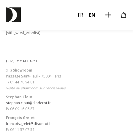
FR
EN
[yith_wcwl_wishlist]
(FR) CONTACT
(FR)
Showroom
Passage Saint-Paul – 75004 Paris
T/ 01 44 78 94 01
Visite du showroom sur rendez-vous
Stephan Clout
stephan.clout@disderot.fr
P/ 06 09 16 06 87
François Grelet
francois.grelet@disderot.fr
P/ 06 11 57 07 54