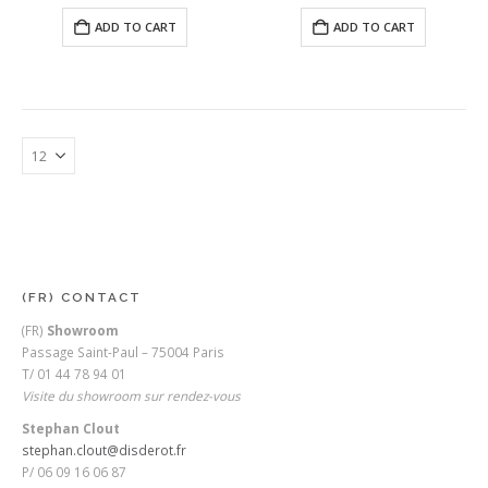
ADD TO CART
ADD TO CART
(FR) CONTACT
(FR)
Showroom
Passage Saint-Paul – 75004 Paris
T/ 01 44 78 94 01
Visite du showroom sur rendez-vous
Stephan Clout
stephan.clout@disderot.fr
P/ 06 09 16 06 87